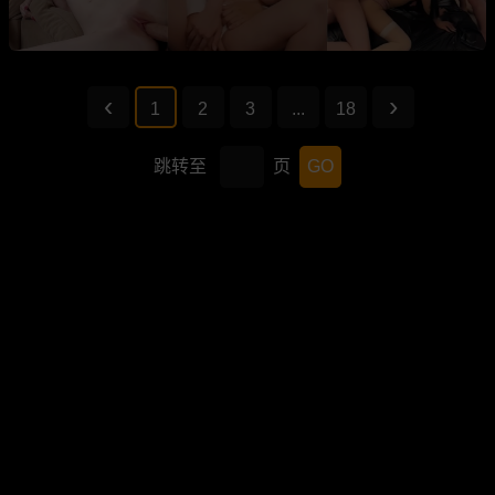
1
2
3
...
18
跳转至
页
GO