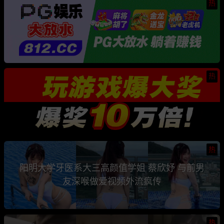
热
热
热
阳明大学牙医系大三高颜值学姐 蔡欣妤 与前男
友深喉做爱视频外流疯传
热